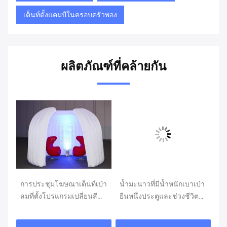
เต็นท์ตั้งแคมป์ในครอบครัวพอง
ผลิตภัณฑ์ที่คล้ายกัน
การประชุมโฆษณาเต็นท์เป่า
น้ำมะนาวที่มีน้ำหนักเบาเป่า
สี
ลมที่ตั้งโปรแกรมเปลี่ยนสี
ยืนหนึ่งประตูและช่วงชีวิต
เต
เป็นระยะ
หนึ่งหน้าต่างยาว
พา