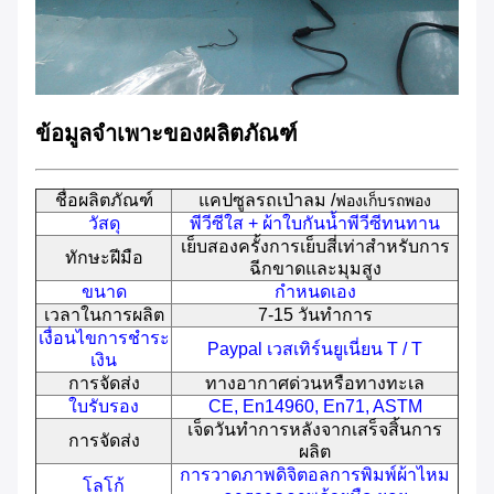
ข้อมูลจำเพาะของผลิตภัณฑ์
ชื่อผลิตภัณฑ์
แคปซูลรถเป่าลม /
ฟองเก็บรถพอง
วัสดุ
พีวีซีใส + ผ้าใบกันน้ำพีวีซีทนทาน
เย็บสองครั้งการเย็บสี่เท่าสำหรับการ
ทักษะฝีมือ
ฉีกขาดและมุมสูง
ขนาด
กำหนดเอง
เวลาในการผลิต
7-15 วันทำการ
เงื่อนไขการชำระ
Paypal เวสเทิร์นยูเนี่ยน T / T
เงิน
การจัดส่ง
ทางอากาศด่วนหรือทางทะเล
ใบรับรอง
CE, En14960, En71, ASTM
เจ็ดวันทำการหลังจากเสร็จสิ้นการ
การจัดส่ง
ผลิต
การวาดภาพดิจิตอลการพิมพ์ผ้าไหม
โลโก้