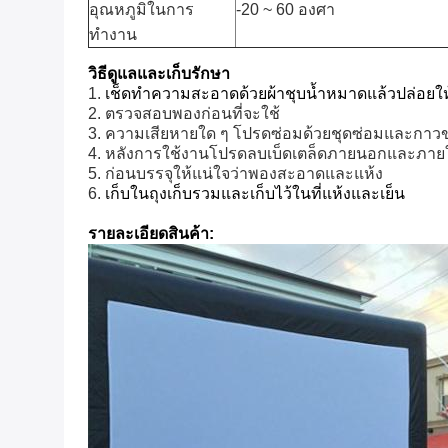
อุณหภูมิในการ
-20 ~ 60 องศา
ทำงาน
วิธีดูแลและเก็บรักษา
1.
เช็ดทำความสะอาดด้วยผ้าชุบน้ำหมาดแล้วปล่อยให้
2. ตรวจสอบพองก่อนที่จะใช้
3. ความเสียหายใด ๆ โปรดซ่อมด้วยชุดซ่อมและกาว
4. หลังการใช้งานโปรดลบเบ็ดเตล็ดภายนอกและภา
5. ก่อนบรรจุให้แน่ใจว่าพองสะอาดและแห้ง
6.
เก็บในถุงเก็บรวมและเก็บไว้ในที่แห้งและเย็น
รายละเอียดสินค้า: