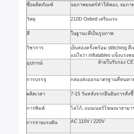
ชื่อผลิตภัณฑ์
จอภาพยนตร์ทำให้พอง, จอภาพ
วัสดุ
210D Oxford เสริมแรง
สี
ในฐานะที่เป็นรูปภาพ
วิชาการ
เย็บสองครั้งพร้อม stitiching สี่
แน่ใจว่า inflatables แข็งแรงพ
ด้วยใบรับรอง CE 
อุปกรณ์
การบรรจุ
กล่องส่งออกมาตรฐานที่ทนทา
ผลิตเวลา
7-15 วันหลังจากยืนยันการสั่งซื
การพิมพ์
โลโก้, แบนเนอร์โฆษณาสามารถ
AC 110V / 220V
การจ่ายแรงดัน