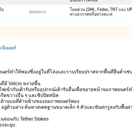
ยืนยันการสั่งซื้อ
ือ
โดยด่วน (DHL, Fedex, TNT และ U
จัดส่งทาง:
ทางอากาศหรือทางทะเล
จ็กเตอร์
ทำให้พองซึ่งอยู่ในที่โล่งและราบเรียบปราศจากพื้นที่ยื่นต่ำเช่น
่มี Velcro หงายขึ้น
ฟเข้ากับเต้ารับหรืออุปกรณ์เต้ารับอื่นเพื่อขยายหน้าจอภาพยนตร
งกีดขวางอื่น ๆ และซิปปิดสนิท
X” ด้านบนที่ด้านข้างของจอภาพยนตร์พอง
ยู่ด้านล่าง
ค้นหาสเตคฐานขนาดเล็ก 4 ตัวและขันสกรูลงกับพื้นผ่านร
ไนล่อนกับ Tether Stakes
องจะยุบ