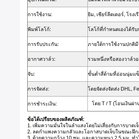
การใช้งาน:
ยิม, เชียร์ลีดเดอร์, โร
พิมพ์โลโก้:
โลโก้ที่กำหนดเองได้รั
การรับประกัน:
ภายใต้การใช้งานปกติมี
อากาศวาล์ว:
รวมหนึ่งหรือสองวาล์ว
จับ:
ขั้นต่ำสี่ด้ามที่อ่อนนุ่
การจัดส่ง:
โดยจัดส่งจัดส่ง DHL,
โดย T / T (โอนเงินผ่
การชำระเงิน:
ข้อได้เปรียบของผลิตภัณฑ์:
1. เพิ่มความมั่นใจในลำแสงโดยไม่เสี่ยงกับการบาดเจ็
2. ลดกำแพงความกลัวและโอกาสบาดเจ็บในขณะฝึกออ
3. ด้วยความกว้าง 10 ซม. และความหนา 2.5 มม. ทำใ