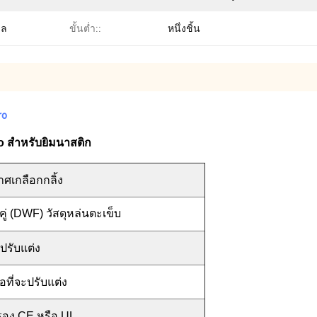
เล
ขั้นต่ำ::
หนึ่งชิ้น
ro
cro สำหรับยิมนาสติก
ศเกลือกกลิ้ง
งคู่ (DWF) วัสดุหล่นตะเข็บ
ปรับแต่ง
อที่จะปรับแต่ง
รอง CE หรือ UL